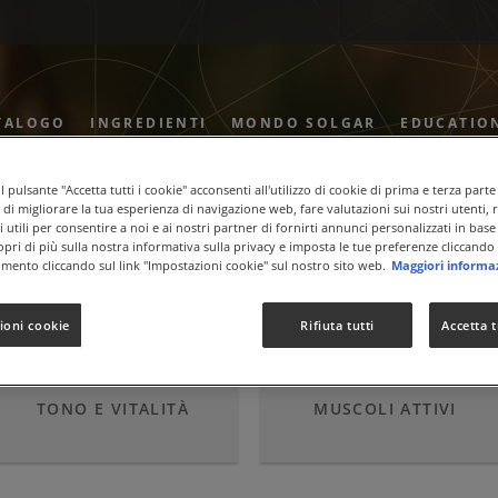
TALOGO
INGREDIENTI
MONDO SOLGAR
EDUCATIO
 pulsante "Accetta tutti i cookie" acconsenti all'utilizzo di cookie di prima e terza parte
ne di migliorare la tua esperienza di navigazione web, fare valutazioni sui nostri utenti, 
 utili per consentire a noi e ai nostri partner di fornirti annunci personalizzati in base 
usiasmo
copri di più sulla nostra informativa sulla privacy e imposta le tue preferenze cliccando 
mento cliccando sul link "Impostazioni cookie" sul nostro sito web.
Maggiori informa
ioni cookie
Rifiuta tutti
Accetta t
TONO E VITALITÀ
MUSCOLI ATTIVI