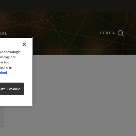
CERCA
NAL
 (o tecnologie
raccogliere
ai tuoi
qui o in
zioni
utti i cookie