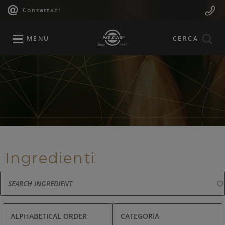
Navigazione
Menu
Salta
Contattaci
al
principale
Mobile
contenuto
principale
MENU
CERCA
Ingredienti