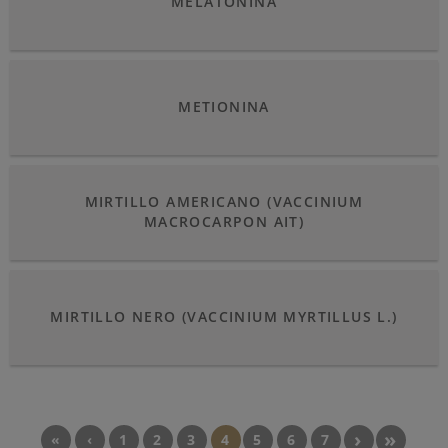
MELATONINA
METIONINA
MIRTILLO AMERICANO (VACCINIUM
MACROCARPON AIT)
MIRTILLO NERO (VACCINIUM MYRTILLUS L.)
Paginazione
PAGINA
›
ULTI
»
PRIMA
«
PAGINA
‹
PAGINA
1
PAGINA
2
PAGINA
3
PAGINA
4
PAGINA
5
PAGINA
6
PAGINA
7