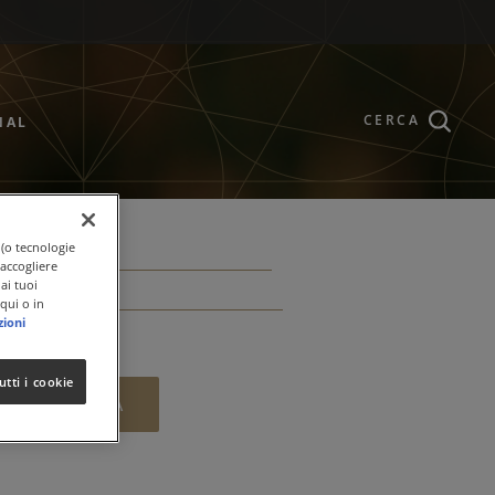
CERCA
NAL
 (o tecnologie
raccogliere
ai tuoi
qui o in
zioni
utti i cookie