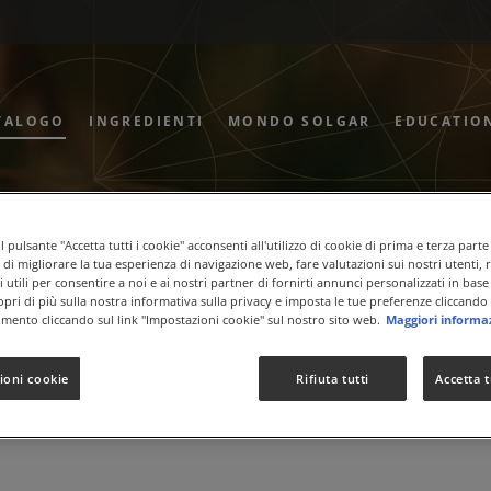
TALOGO
INGREDIENTI
MONDO SOLGAR
EDUCATIO
sere
Metabolismo Carboidrati
 pulsante "Accetta tutti i cookie" acconsenti all'utilizzo di cookie di prima e terza parte
ne di migliorare la tua esperienza di navigazione web, fare valutazioni sui nostri utenti, 
 utili per consentire a noi e ai nostri partner di fornirti annunci personalizzati in base 
copri di più sulla nostra informativa sulla privacy e imposta le tue preferenze cliccando 
mento cliccando sul link "Impostazioni cookie" sul nostro sito web.
Maggiori informa
ioni cookie
Rifiuta tutti
Accetta t