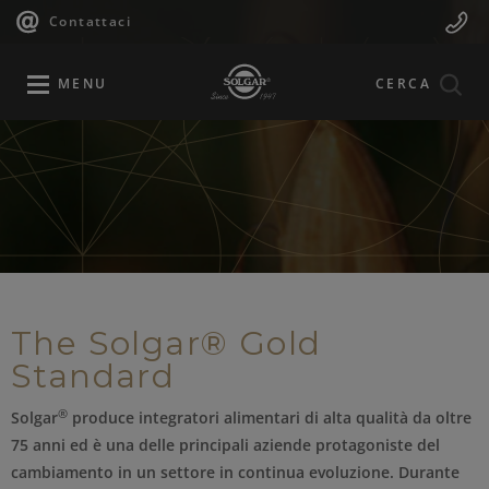
Navigazione
Menu
Salta
Contattaci
al
principale
Mobile
contenuto
principale
MENU
CERCA
The Solgar® Gold
Standard
®
Solgar
produce integratori alimentari di alta qualità da oltre
75 anni ed è una delle principali aziende protagoniste del
cambiamento in un settore in continua evoluzione. Durante