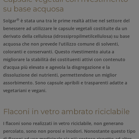
su base acquosa
®
Solgar
è stata una tra le prime realtà attive nel settore del
benessere ad utilizzare le capsule vegetali costituite da un
derivato della cellulosa (idrossipropilmetilcellulosa) su base
acquosa che non prevede l’utilizzo comune di solventi,
coloranti e conservanti. Questo rivestimento aiuta a
migliorare la stabilità dei costituenti attivi con contenuto
d'acqua più elevato e agevola la disgregazione e la
dissoluzione dei nutrienti, permettendone un miglior
assorbimento. Sono capsule apribili e trasparenti adatte a
vegetariani e vegani.
Flaconi in vetro ambrato riciclabile
I flaconi sono realizzati in vetro riciclabile, non generano
percolato, sono non porosi e inodori. Nonostante questo tipo
di flaconi ad uso medicinale sia più costoso rispetto ad altre