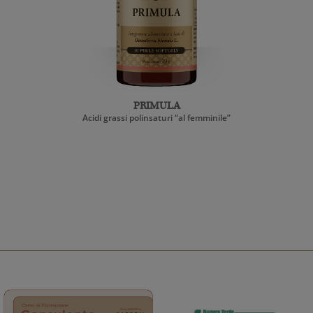
PRIMULA
Acidi grassi polinsaturi “al femminile”