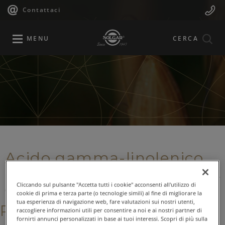
Navigazione
Menu
Salta
Contattaci
al
principale
Mobile
contenuto
principale
MENU
CERCA
Acido gamma-linolenico
L'acido gamma-linolenico (GLA) è un acido grasso essenziale
Cliccando sul pulsante "Accetta tutti i cookie" acconsenti all'utilizzo di
omega 6.
cookie di prima e terza parte (o tecnologie simili) al fine di migliorare la
tua esperienza di navigazione web, fare valutazioni sui nostri utenti,
Prodotti correlati
raccogliere informazioni utili per consentire a noi e ai nostri partner di
fornirti annunci personalizzati in base ai tuoi interessi. Scopri di più sulla