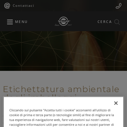
Navigazione
Menu
Salta
Contattaci
al
principale
Mobile
contenuto
principale
MENU
CERCA
Etichettatura ambientale
degli imballaggi
In ottemperanza al Decreto Legislativo del 3 settembre 2020
Cliccando sul pulsante "Accetta tutti i cookie" acconsenti all'utilizzo di
cookie di prima e terza parte (o tecnologie simili) al fine di migliorare la
di seguito sono disponibili le informazioni per lo smaltimento
tua esperienza di navigazione web, fare valutazioni sui nostri utenti,
del packaging dei prodotti Solgar:
raccogliere informazioni utili per consentire a noi e ai nostri partner di