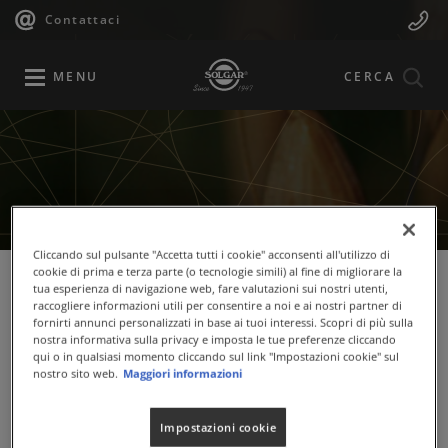
Navigazione
Menu
Salta
Contattaci
al
principale
Mobile
contenuto
principale
MENU
CERCA
Cliccando sul pulsante "Accetta tutti i cookie" acconsenti all'utilizzo di
cookie di prima e terza parte (o tecnologie simili) al fine di migliorare la
tua esperienza di navigazione web, fare valutazioni sui nostri utenti,
raccogliere informazioni utili per consentire a noi e ai nostri partner di
fornirti annunci personalizzati in base ai tuoi interessi. Scopri di più sulla
nostra informativa sulla privacy e imposta le tue preferenze cliccando
qui o in qualsiasi momento cliccando sul link "Impostazioni cookie" sul
nostro sito web.
Maggiori informazioni
Impostazioni cookie