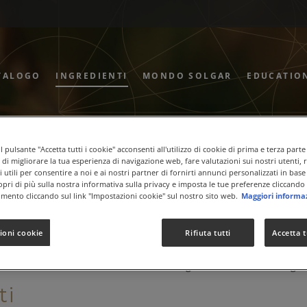
TALOGO
INGREDIENTI
MONDO SOLGAR
EDUCATIO
 pulsante "Accetta tutti i cookie" acconsenti all'utilizzo di cookie di prima e terza parte
ico Coniugato Cla
ne di migliorare la tua esperienza di navigazione web, fare valutazioni sui nostri utenti, 
 utili per consentire a noi e ai nostri partner di fornirti annunci personalizzati in base 
copri di più sulla nostra informativa sulla privacy e imposta le tue preferenze cliccando 
mento cliccando sul link "Impostazioni cookie" sul nostro sito web.
Maggiori informa
 coniugato (CLA)
ioni cookie
Rifiuta tutti
Accetta t
un isomero dell'acido linoleico, un acido grasso essenziale omega-
ti