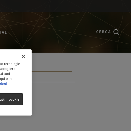
CERCA
NAL
 (o tecnologie
raccogliere
ai tuoi
qui o in
zioni
utti i cookie
6.