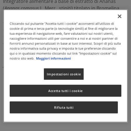
Integratore alimentare a base di estratto di Ananas
(
Ananas comosus
L. Merr., stipiti) titolato in Bromelina.
L'Ananas è indicato per
sostenere la funzione
digestiva
, il
drenaggio dei liquidi corporei
(pesantezza
Cliccando sul pulsante "Accetta tutti i cookie" acconsenti all'utilizzo di
delle gambe) e la
funzionalità del microcircolo
. Inoltre
cookie di prima e terza parte (o tecnologie simili) al fine di migliorare la
tua esperienza di navigazione web, fare valutazioni sui nostri utenti,
contribuisce a
contrastare gli inestetismi della
raccogliere informazioni utili per consentire a noi e ai nostri partner di
cellulite
.
fornirti annunci personalizzati in base ai tuoi interessi. Scopri di più sulla
nostra informativa sulla privacy e imposta le tue preferenze cliccando
qui o in qualsiasi momento cliccando sul link "Impostazioni cookie" sul
Certificato KOF-K di Solgar n.K-1250
.
nostro sito web.
Maggiori informazioni
Adatto a Vegani. Naturalmente privo di lattosio. Senza
Glutine.
Impostazioni cookie
Accetta tutti i cookie
Rifiuta tutti