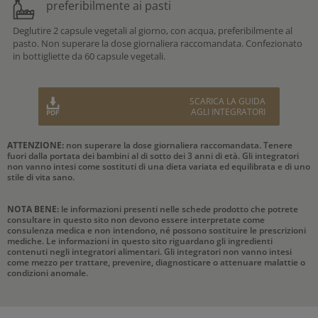
preferibilmente ai pasti
Deglutire 2 capsule vegetali al giorno, con acqua, preferibilmente al
pasto. Non superare la dose giornaliera raccomandata. Confezionato
in bottigliette da 60 capsule vegetali.
SCARICA LA GUIDA
AGLI INTEGRATORI
ATTENZIONE:
non superare la dose giornaliera raccomandata. Tenere
fuori dalla portata dei bambini al di sotto dei 3 anni di età. Gli integratori
non vanno intesi come sostituti di una dieta variata ed equilibrata e di uno
stile di vita sano.
NOTA BENE:
le informazioni presenti nelle schede prodotto che potrete
consultare in questo sito non devono essere interpretate come
consulenza medica e non intendono, né possono sostituire le prescrizioni
mediche. Le informazioni in questo sito riguardano gli ingredienti
contenuti negli integratori alimentari. Gli integratori non vanno intesi
come mezzo per trattare, prevenire, diagnosticare o attenuare malattie o
condizioni anomale.