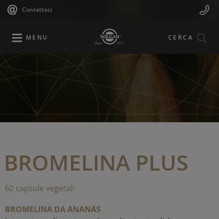
Navigazione
Menu
Salta
Contattaci
al
principale
Mobile
contenuto
principale
MENU
CERCA
BROMELINA PLUS
60 capsule vegetali
BROMELINA DA ANANAS