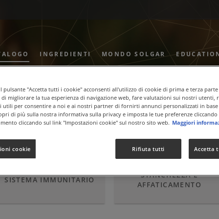
TALOGO
INGREDIENTI
MONDO SOLGAR
EDUCATIO
 pulsante "Accetta tutti i cookie" acconsenti all'utilizzo di cookie di prima e terza parte
ne di migliorare la tua esperienza di navigazione web, fare valutazioni sui nostri utenti, 
 utili per consentire a noi e ai nostri partner di fornirti annunci personalizzati in base 
nno Inverno
copri di più sulla nostra informativa sulla privacy e imposta le tue preferenze cliccando 
mento cliccando sul link "Impostazioni cookie" sul nostro sito web.
Maggiori informa
ioni cookie
Rifiuta tutti
Accetta t
STANCHEZZA E
SISTEMA IMMUNITARIO
AFFATICAMENTO