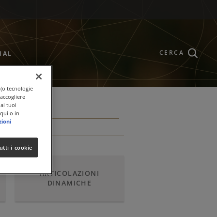
CERCA
NAL
 (o tecnologie
raccogliere
ai tuoi
qui o in
zioni
utti i cookie
ARTICOLAZIONI
DINAMICHE