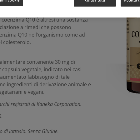
ioni cookie
Rifiuta tutti
Accetta t
presente nei tessuti umani e
ico importante per il corretto
l coenzima Q10 è altresì una sostanza
ociazione a rimedi che possono
oenzima Q10 nell’organismo come ad
l colesterolo.
alimentare contenente 30 mg di
apsula vegetale, indicato nei casi
o aumentato fabbisogno di tale
ene ingredienti di derivazione animale e
egetariani e vegani.
i registrati di Kaneka Corporation.
0
.
 di lattosio. Senza Glutine.