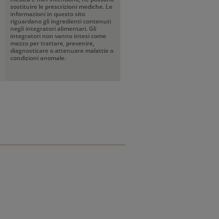
sostituire le prescrizioni mediche. Le
informazioni in questo sito
riguardano gli ingredienti contenuti
negli integratori alimentari. Gli
integratori non vanno intesi come
mezzo per trattare, prevenire,
diagnosticare o attenuare malattie o
condizioni anomale.