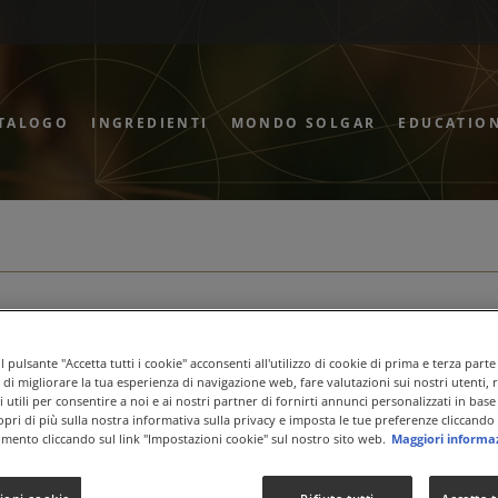
TALOGO
INGREDIENTI
MONDO SOLGAR
EDUCATIO
Q10
 pulsante "Accetta tutti i cookie" acconsenti all'utilizzo di cookie di prima e terza parte
ne di migliorare la tua esperienza di navigazione web, fare valutazioni sui nostri utenti, 
 utili per consentire a noi e ai nostri partner di fornirti annunci personalizzati in base 
copri di più sulla nostra informativa sulla privacy e imposta le tue preferenze cliccando 
mento cliccando sul link "Impostazioni cookie" sul nostro sito web.
Maggiori informa
CAPSULA VEGETALE