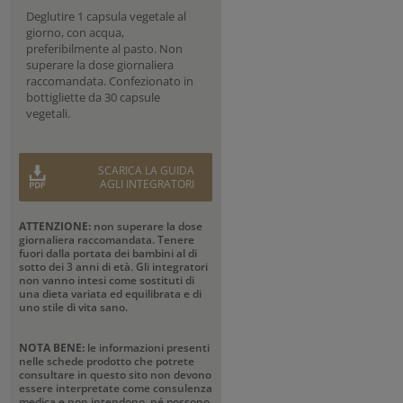
Deglutire 1 capsula vegetale al
giorno, con acqua,
preferibilmente al pasto. Non
superare la dose giornaliera
raccomandata. Confezionato in
bottigliette da 30 capsule
vegetali.
SCARICA LA GUIDA
AGLI INTEGRATORI
ATTENZIONE:
non superare la dose
giornaliera raccomandata. Tenere
fuori dalla portata dei bambini al di
sotto dei 3 anni di età. Gli integratori
non vanno intesi come sostituti di
una dieta variata ed equilibrata e di
uno stile di vita sano.
NOTA BENE:
le informazioni presenti
nelle schede prodotto che potrete
consultare in questo sito non devono
essere interpretate come consulenza
medica e non intendono, né possono