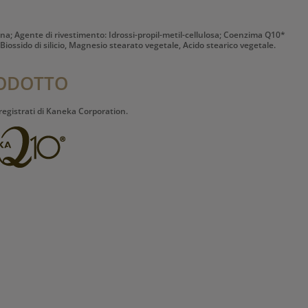
lina; Agente di rivestimento: Idrossi-propil-metil-cellulosa; Coenzima Q10*
iossido di silicio, Magnesio stearato vegetale, Acido stearico vegetale.
RODOTTO
gistrati di Kaneka Corporation.