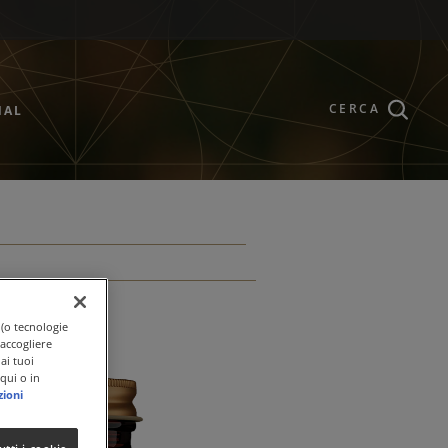
CERCA
NAL
 (o tecnologie
raccogliere
ai tuoi
qui o in
zioni