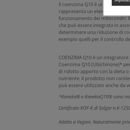
Impostaz
Il coenzima Q10 è una sostanza 
rappresenta un elemento fisiolog
funzionamento dei mitocondri. I
che può essere integrata in ass
determinare una riduzione di c
esempio quelli per il controllo de
COENZIMA Q10 è un integratore 
Coenzima Q10 (Ubichinone)* per c
di ridotto apporto con la dieta 
nutriente. Il prodotto non conti
può essere utilizzato anche da v
*Kaneka® e KanekaQ10® sono march
Certificato KOF-K di Solgar n.K-125
Adatto a Vegani. Naturalmente privo