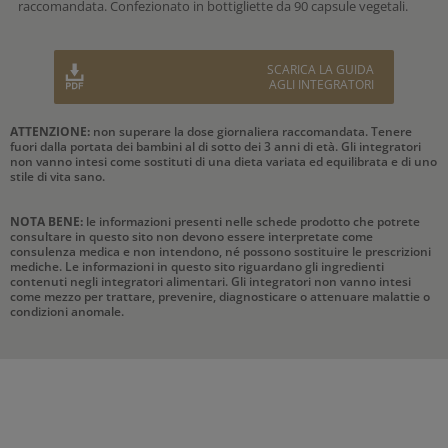
raccomandata. Confezionato in bottigliette da 90 capsule vegetali.
SCARICA LA GUIDA
AGLI INTEGRATORI
ATTENZIONE:
non superare la dose giornaliera raccomandata. Tenere
fuori dalla portata dei bambini al di sotto dei 3 anni di età. Gli integratori
non vanno intesi come sostituti di una dieta variata ed equilibrata e di uno
stile di vita sano.
NOTA BENE:
le informazioni presenti nelle schede prodotto che potrete
consultare in questo sito non devono essere interpretate come
consulenza medica e non intendono, né possono sostituire le prescrizioni
mediche. Le informazioni in questo sito riguardano gli ingredienti
contenuti negli integratori alimentari. Gli integratori non vanno intesi
come mezzo per trattare, prevenire, diagnosticare o attenuare malattie o
condizioni anomale.