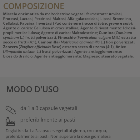
COMPOSIZIONE
Miscela enzimatica
da maltodestrine vegetali fermentate: Amilasi,
Proteasi, Lactasi, Pectinasi, Maltasi, Alfa-galattosidasi, Lipasi, Bromelina,
Cellulasi, Papaina, Invertasi (Può contenere tracce di
latte
,
grano
e
soia
);
Agente di carica: Cellulosa microcristallina; Agente di rivestimento: Idrossi-
propil-metilcellulosa; Agente di carica: Maltodestrine;
Cumino
(
Cuminum
cyminum
L.) frutti polverizzati,
Finocchio
(
Foeniculum vulgare
Mill.) estratto
secco di frutti (4:1),
Camomilla
(
Matricaria chamomilla
L.) fiori polverizzati,
Zenzero
(
Zingiber officinalis
Rosc) estratto secco di rizoma (4:1),
Anice
(
Pimpinella anisum
L.) frutti polverizzati; Agente antiagglomerante:
Biossido di silicio; Agente antiagglomerante: Magnesio stearato vegetale.
MODO D'USO
da 1 a 3 capsule vegetali
preferibilmente ai pasti
Deglutire da 1 a 3 capsule vegetali al giorno, con acqua,
preferibilmente ai pasti. Non superare la dose giornaliera