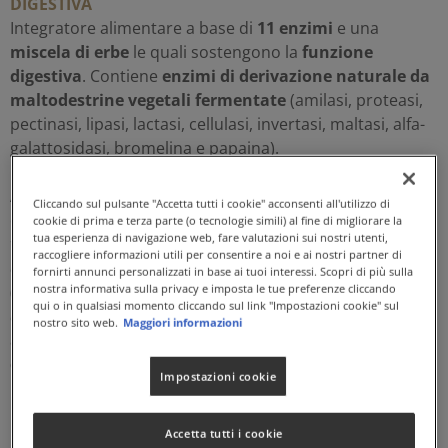
DIGESTIVA
Integratore alimentare a base di
11 enzimi
e una
miscela di erbe
le quali sostengono la
funzione
digestiva
. Contiene
enzimi di derivazione naturale da
maltodestrine vegetali fermentate
(amilasi, proteasi,
pectinasi, lipasi, lactasi, cellulasi, invertasi, maltasi, alfa-
galattosidasi, bromelina e papaina).
Apporta inoltre frutti di
Cumino
(
Cuminum cyminum
L.),
Cliccando sul pulsante "Accetta tutti i cookie" acconsenti all'utilizzo di
estratto secco di semi (4:1) di
Finocchio
(
Foeniculum
cookie di prima e terza parte (o tecnologie simili) al fine di migliorare la
tua esperienza di navigazione web, fare valutazioni sui nostri utenti,
vulgare
Mill.), fiori di
Camomilla
(
Matricaria
raccogliere informazioni utili per consentire a noi e ai nostri partner di
chamomilla
L.), estratto secco di rizoma (4:1) di
Zenzero
fornirti annunci personalizzati in base ai tuoi interessi. Scopri di più sulla
nostra informativa sulla privacy e imposta le tue preferenze cliccando
(
Zingiber officinale
Rosc.) e frutti di
Anice
(
Pimpinella
qui o in qualsiasi momento cliccando sul link "Impostazioni cookie" sul
anisum
L.) che favoriscono la
funzione digestiva
e
nostro sito web.
Maggiori informazioni
aiutano la
regolare motilità gastrointestinale
ed
eliminazione dei gas
.
Impostazioni cookie
La
Camomilla
presenta altresì azione
emolliente
e
lenitiva
a livello del
sistema digerente
, oltre a
Accetta tutti i cookie