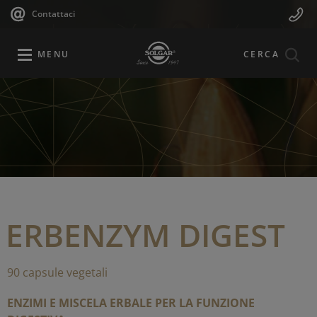
Navigazione
Menu
Salta
Contattaci
al
principale
Mobile
contenuto
principale
MENU
CERCA
ERBENZYM DIGEST
90 capsule vegetali
ENZIMI E MISCELA ERBALE PER LA FUNZIONE