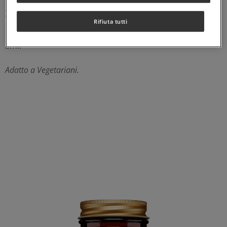
supportare il
rilassamento
e il
benessere mentale
. Lo
Zenzero
presenta anche
azione antinausea
.
Rifiuta tutti
Sostieni il tuo organismo nella digestione dei cibi che
ami!
Adatto a Vegetariani.