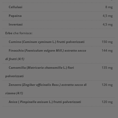
Cellulasi
8 mg
Papaina
4,5 mg
Invertasi
4,5 mg
Erbe
che fornisce:
Cumino (
Cuminum cyminum
L.) frutti polverizzati
150 mg
Finocchio (
Foeniculum vulgare Mill.) estratto secco
144 mg
di frutti (4:1)
Camomilla (
Matricaria chamomilla
L.) fiori
135 mg
polverizzati
Zenzero (
Zingiber officinalis Rosc.) estratto secco di
126 mg
rizoma (4:1)
Anice (
Pimpinella anisum
L.) frutti polverizzati
120 mg