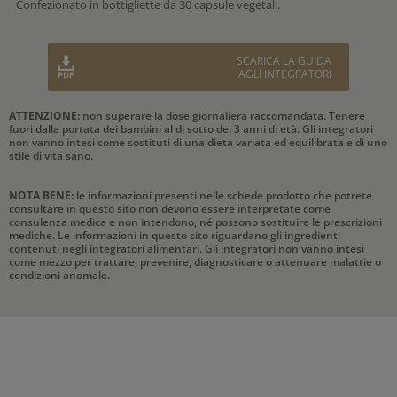
Confezionato in bottigliette da 30 capsule vegetali.
SCARICA LA GUIDA
AGLI INTEGRATORI
ATTENZIONE:
non superare la dose giornaliera raccomandata. Tenere
fuori dalla portata dei bambini al di sotto dei 3 anni di età. Gli integratori
non vanno intesi come sostituti di una dieta variata ed equilibrata e di uno
stile di vita sano.
NOTA BENE:
le informazioni presenti nelle schede prodotto che potrete
consultare in questo sito non devono essere interpretate come
consulenza medica e non intendono, né possono sostituire le prescrizioni
mediche. Le informazioni in questo sito riguardano gli ingredienti
contenuti negli integratori alimentari. Gli integratori non vanno intesi
come mezzo per trattare, prevenire, diagnosticare o attenuare malattie o
condizioni anomale.