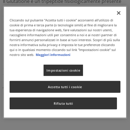
Il Glutatione è un tripeptide fisiologicamente presente
nell’organismo umano, ed è composto dagli
amminoacidi L-Cisteina, Glicina ed Acido glutammico. L-
Cliccando sul pulsante "Accetta tutti i cookie" acconsenti all'utilizzo di
Glutatione è il principale cofattore della Glutatione
cookie di prima e terza parte (o tecnologie simili) al fine di migliorare la
perossidasi, un enzima dell’organismo che interviene
tua esperienza di navigazione web, fare valutazioni sui nostri utenti,
raccogliere informazioni utili per consentire a noi e ai nostri partner di
nella neutralizzazione di precursori dei radicali liberi
fornirti annunci personalizzati in base ai tuoi interessi. Scopri di più sulla
come l'acqua ossigenata e i lipoperossidi stabili.
nostra informativa sulla privacy e imposta le tue preferenze cliccando
qui o in qualsiasi momento cliccando sul link "Impostazioni cookie" sul
GLUTATIONE 50 è un integratore alimentare contenente
nostro sito web.
Maggiori informazioni
50 mg di L-Glutatione per capsula vegetale. Indicato nei
casi di ridotto apporto con la dieta o aumentato
Impostazioni cookie
fabbisogno di tale nutriente.
Adatto a Vegani. Naturalmente privo di lattosio. Senza
Accetta tutti i cookie
Glutine.
Certificato KOF-K di Solgar n.K-1250.
Rifiuta tutti