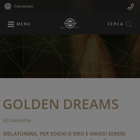
Navigazione
Menu
Salta
Contattaci
al
principale
Mobile
contenuto
principale
MENU
CERCA
GOLDEN DREAMS
60 tavolette
MELATONINA, PER SOGNI D'ORO E VIAGGI SERENI