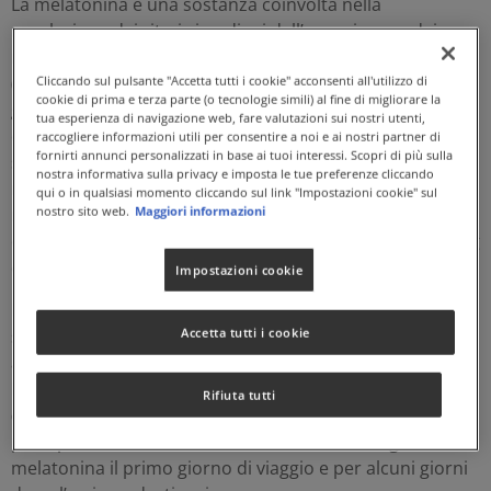
La melatonina è una sostanza coinvolta nella
regolazione dei ritmi circadiani dell’organismo e dei
ritmi ultracircadiani, come le risposte fotoperiodiche
(risposte stagionali alle variazioni di durata della luce
Cliccando sul pulsante "Accetta tutti i cookie" acconsenti all'utilizzo di
cookie di prima e terza parte (o tecnologie simili) al fine di migliorare la
giornaliera). Viene prodotta nell’organismo con un ritmo
tua esperienza di navigazione web, fare valutazioni sui nostri utenti,
circadiano: lo stimolo luminoso alla retina ne inibisce la
raccogliere informazioni utili per consentire a noi e ai nostri partner di
fornirti annunci personalizzati in base ai tuoi interessi. Scopri di più sulla
secrezione mentre il buio invece ne stimola il rilascio. La
nostra informativa sulla privacy e imposta le tue preferenze cliccando
melatonina contribuisce alla
riduzione del tempo
qui o in qualsiasi momento cliccando sul link "Impostazioni cookie" sul
nostro sito web.
Maggiori informazioni
richiesto per prendere sonno
. L’effetto benefico si
ottiene con l’assunzione, poco prima di coricarsi, di 1 mg
di melatonina.
Impostazioni cookie
La melatonina contribuisce a normalizzare il ritmo del
Accetta tutti i cookie
sonno in particolare quello di lavoratori turnisti o quello
alterato a causa di cambi repentini di fuso orario (
jet lag
).
La melatonina contribuisce infatti ad
alleviare gli effetti
Rifiuta tutti
del
jet lag
. L’effetto benefico si ottiene con l’assunzione,
poco prima di coricarsi, di un minimo di 0,5 mg di
melatonina il primo giorno di viaggio e per alcuni giorni