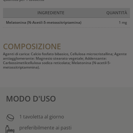
INGREDIENTE
QUANTITÀ
Melatonina (N-Acetil-5-metossitriptamina)
1 mg
COMPOSIZIONE
Agenti di carica: Calcio fosfato bibasico, Cellulosa microcristallina; Agente
antiagglomerante: Magnesio stearato vegetale; Addensante:
Carbossimetilcellulosa sodica reticolata; Melatonina (N-acetil-5-
metossitriptammina).
MODO D'USO
1 tavoletta al giorno
preferibilmente ai pasti