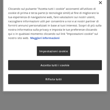
La lecitina è una miscela di sostanze naturali tra cui
fosfolipidi, glicolipidi, colina e inositolo. Tali sostanze
Cliccando sul pulsante "Accetta tutti i cookie" acconsenti all'utilizzo di
hanno diversi ruoli nella fisiologia di numerosi distretti
cookie di prima e terza parte (o tecnologie simili) al fine di migliorare la
tua esperienza di navigazione web, fare valutazioni sui nostri utenti,
dell’organismo. I fosfolipidi e i glicolipidi sono i principali
raccogliere informazioni utili per consentire a noi e ai nostri partner di
costituenti delle membrane cellulari.
fornirti annunci personalizzati in base ai tuoi interessi. Scopri di più sulla
nostra informativa sulla privacy e imposta le tue preferenze cliccando
LECITINA DI SOIA è un integratore alimentare in perle a
qui o in qualsiasi momento cliccando sul link "Impostazioni cookie" sul
nostro sito web.
Maggiori informazioni
base di lecitina di soia. Tale ingrediente si estrae dall’olio
di soia e non contiene colesterolo. Indicato nei casi di
ridotto apporto con la dieta o aumentato fabbisogno di
Impostazioni cookie
tale nutriente.
Accetta tutti i cookie
Naturalmente privo di lattosio. Senza Glutine.
Rifiuta tutti