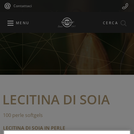
Navigazione
Menu
Salta
Contattaci
al
principale
Mobile
contenuto
principale
MENU
CERCA
LECITINA DI SOIA
100 perle softgels
LECITINA DI SOIA IN PERLE