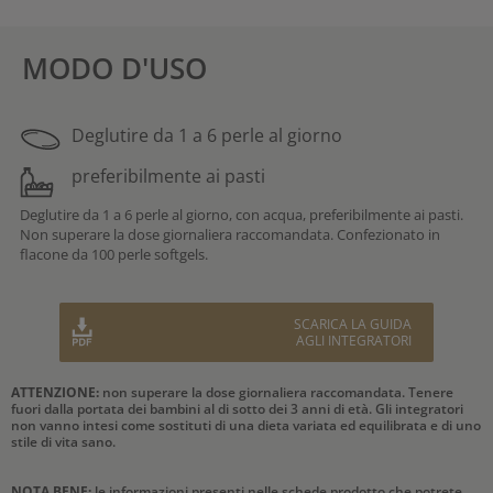
MODO D'USO
Deglutire da 1 a 6 perle al giorno
preferibilmente ai pasti
Deglutire da 1 a 6 perle al giorno, con acqua, preferibilmente ai pasti.
Non superare la dose giornaliera raccomandata. Confezionato in
flacone da 100 perle softgels.
SCARICA LA GUIDA
AGLI INTEGRATORI
ATTENZIONE:
non superare la dose giornaliera raccomandata. Tenere
fuori dalla portata dei bambini al di sotto dei 3 anni di età. Gli integratori
non vanno intesi come sostituti di una dieta variata ed equilibrata e di uno
stile di vita sano.
NOTA BENE:
le informazioni presenti nelle schede prodotto che potrete