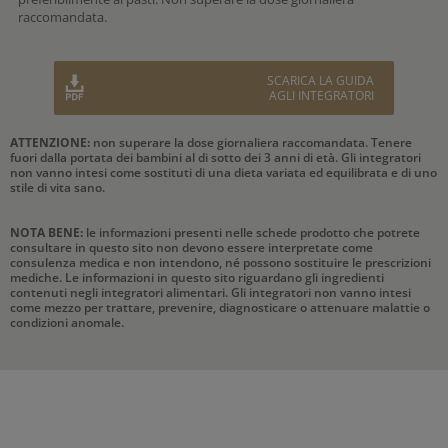
raccomandata.
SCARICA LA GUIDA
AGLI INTEGRATORI
ATTENZIONE:
non superare la dose giornaliera raccomandata. Tenere
fuori dalla portata dei bambini al di sotto dei 3 anni di età. Gli integratori
non vanno intesi come sostituti di una dieta variata ed equilibrata e di uno
stile di vita sano.
NOTA BENE:
le informazioni presenti nelle schede prodotto che potrete
consultare in questo sito non devono essere interpretate come
consulenza medica e non intendono, né possono sostituire le prescrizioni
mediche. Le informazioni in questo sito riguardano gli ingredienti
contenuti negli integratori alimentari. Gli integratori non vanno intesi
come mezzo per trattare, prevenire, diagnosticare o attenuare malattie o
condizioni anomale.