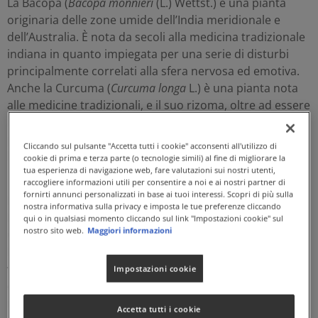
La Bacopa (
Bacopa monnieri
(L.) Wettst.) è una pianta
originaria delle zone umide dell’India meridionale e
dell’Australia. È nota da secoli alla medicina tradizionale
indiana in quanto impiegata per una serie di disturbi
principalmente correlati alla sfera nervosa ed emotiva.
Anche la Curcuma (
Curcuma longa
L.) è una pianta nota
alle medicine tradizionali, e il suo rizoma, oltre ad essere
impiegato come spezia per uso alimentare e culinario,
presenta numerose proprietà benefiche per
Cliccando sul pulsante "Accetta tutti i cookie" acconsenti all'utilizzo di
l'organismo.
cookie di prima e terza parte (o tecnologie simili) al fine di migliorare la
tua esperienza di navigazione web, fare valutazioni sui nostri utenti,
raccogliere informazioni utili per consentire a noi e ai nostri partner di
fornirti annunci personalizzati in base ai tuoi interessi. Scopri di più sulla
NEURO REDOX è un integratore alimentare a base di
nostra informativa sulla privacy e imposta le tue preferenze cliccando
Bacopa (
Bacopa monnieri
(L.) Wettst. - BacoMind®**),
qui o in qualsiasi momento cliccando sul link "Impostazioni cookie" sul
nostro sito web.
Maggiori informazioni
Curcuma (
Curcuma longa
L. - NovaSOL®***), Vitamina
B12 e Colina. La Bacopa favorisce la
memoria
e le
funzioni cognitive.
La Vitamina B12 (metilcobalamina)
Impostazioni cookie
contribuisce al normale funzionamento del
sistema
nervoso
, alla normale
funzione psicologica
e, insieme
Accetta tutti i cookie