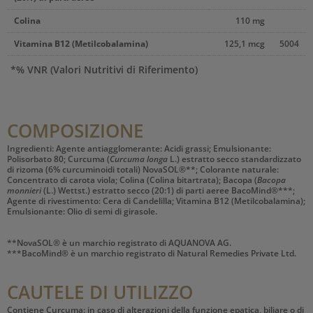
Colina
110 mg
Vitamina B12 (Metilcobalamina)
125,1 mcg
5004
*% VNR (Valori Nutritivi di Riferimento)
COMPOSIZIONE
Ingredienti: Agente antiagglomerante: Acidi grassi; Emulsionante:
Polisorbato 80; Curcuma (
Curcuma longa
L.) estratto secco standardizzato
di rizoma (6% curcuminoidi totali) NovaSOL®**; Colorante naturale:
Concentrato di carota viola; Colina (Colina bitartrata); Bacopa (
Bacopa
monnieri
(L.) Wettst.) estratto secco (20:1) di parti aeree BacoMind®***;
Agente di rivestimento: Cera di Candelilla; Vitamina B12 (Metilcobalamina);
Emulsionante: Olio di semi di girasole.
**NovaSOL® è un marchio registrato di AQUANOVA AG.
***BacoMind® è un marchio registrato di Natural Remedies Private Ltd.
CAUTELE DI UTILIZZO
Contiene Curcuma: in caso di alterazioni della funzione epatica, biliare o di