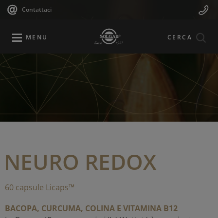
Navigazione
Menu
Salta
Contattaci
al
principale
Mobile
contenuto
principale
MENU
CERCA
NEURO REDOX
60 capsule Licaps™
BACOPA, CURCUMA, COLINA E VITAMINA B12