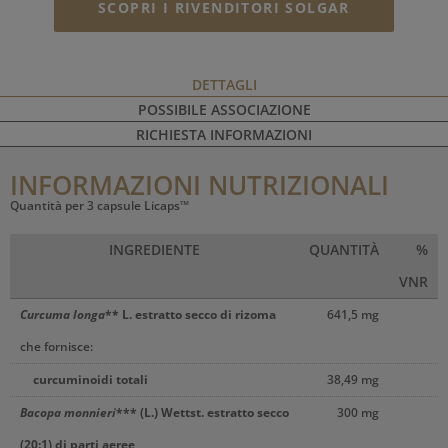
SCOPRI I RIVENDITORI SOLGAR
DETTAGLI
POSSIBILE ASSOCIAZIONE
RICHIESTA INFORMAZIONI
INFORMAZIONI NUTRIZIONALI
Quantità per 3 capsule Licaps™
INGREDIENTE
QUANTITÀ
%
VNR
Curcuma longa
** L. estratto secco di rizoma
641,5 mg
che fornisce:
curcuminoidi totali
38,49 mg
Bacopa monnieri
*** (L.) Wettst. estratto secco
300 mg
(20:1) di parti aeree