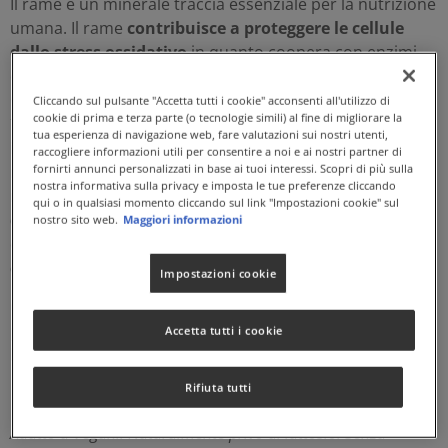
Il rame è un minerale traccia essenziale per la nutrizione
umana. Il rame
contribuisce a proteggere le cellule
dallo stress ossidativo
in quanto coopera con enzimi
coinvolti nel sistema antiossidante cellulare.
Contribuisce al normale trasporto di ferro
nell
Cliccando sul pulsante "Accetta tutti i cookie" acconsenti all'utilizzo di
cookie di prima e terza parte (o tecnologie simili) al fine di migliorare la
´organismo,
alla fisiologica funzione del sistema
tua esperienza di navigazione web, fare valutazioni sui nostri utenti,
immunitario
, al
mantenimento di tessuti connettivi
raccogliere informazioni utili per consentire a noi e ai nostri partner di
fornirti annunci personalizzati in base ai tuoi interessi. Scopri di più sulla
normali
. Il rame inoltre contribuisce al
normale
nostra informativa sulla privacy e imposta le tue preferenze cliccando
metabolismo energetico
e al
naturale funzionamento
qui o in qualsiasi momento cliccando sul link "Impostazioni cookie" sul
del sistema nervoso
. Molto interessante il suo
nostro sito web.
Maggiori informazioni
contributo alla
normale pigmentazione di pelle e
capelli
.
Impostazioni cookie
OLIGO RAME PLUS fornisce rame in forma bisglicinata*
per favorirne un maggior assorbimento e una migliore
Accetta tutti i cookie
biodisponibilità.
Rifiuta tutti
*Chelazione Albion International Inc.
Adatto a Vegani. Naturalmente privo di lattosio. Senza