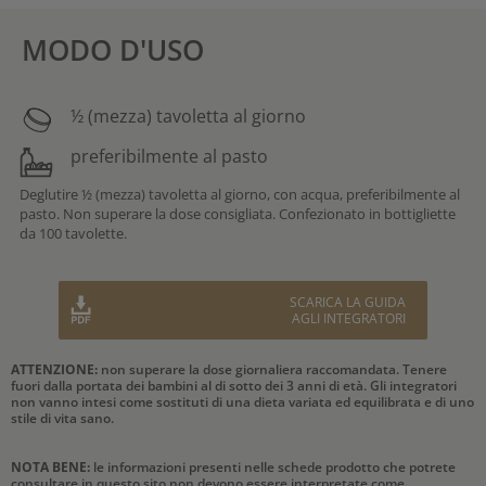
MODO D'USO
½ (mezza) tavoletta al giorno
preferibilmente al pasto
Deglutire ½ (mezza) tavoletta al giorno, con acqua, preferibilmente al
pasto. Non superare la dose consigliata. Confezionato in bottigliette
da 100 tavolette.
SCARICA LA GUIDA
AGLI INTEGRATORI
ATTENZIONE:
non superare la dose giornaliera raccomandata. Tenere
fuori dalla portata dei bambini al di sotto dei 3 anni di età. Gli integratori
non vanno intesi come sostituti di una dieta variata ed equilibrata e di uno
stile di vita sano.
NOTA BENE:
le informazioni presenti nelle schede prodotto che potrete
consultare in questo sito non devono essere interpretate come