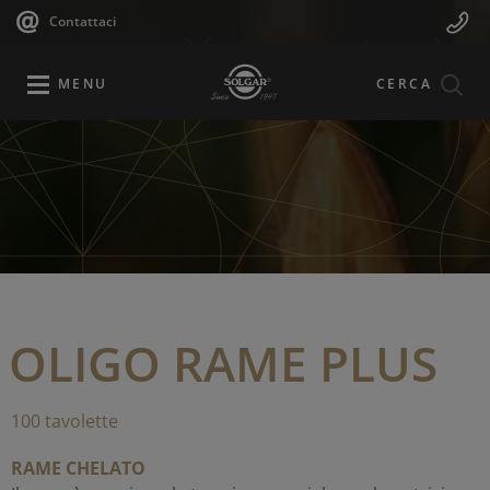
Navigazione
Menu
Salta
Contattaci
al
principale
Mobile
contenuto
principale
MENU
CERCA
OLIGO RAME PLUS
100 tavolette
RAME CHELATO