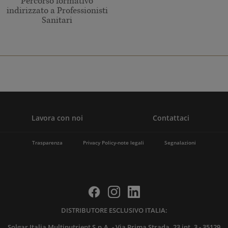
Percorso formativo
indirizzato a Professionisti
Sanitari
Lavora con noi
Contattaci
Trasparenza
Privacy Policy-note legali
Segnalazioni
DISTRIBUTORE ESCLUSIVO ITALIA:
Solgar Italia Multinutrient S.p.A. - Via Prima Strada, 23 int. 3 - 35129