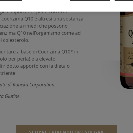
presente nei tessuti umani e
ico importante per il corretto
l coenzima Q10 è altresì una sostanza
ociazione a rimedi che possono
oenzima Q10 nell’organismo come ad
l colesterolo.
mentare a base di Coenzima Q10* in
olo per perla) e a elevato
i ridotto apporto con la dieta o
triente.
ato di Kaneka Corporation.
za Glutine.
SCOPRI I RIVENDITORI SOLGAR