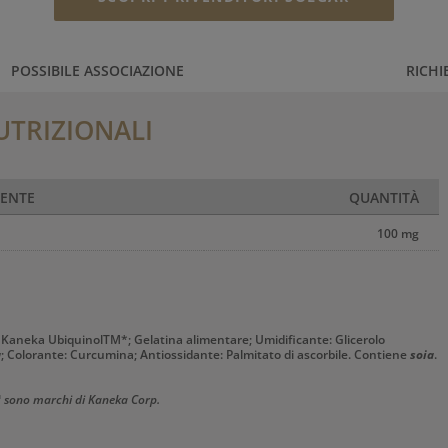
POSSIBILE ASSOCIAZIONE
RICHI
UTRIZIONALI
IENTE
QUANTITÀ
100 mg
) Kaneka UbiquinolTM*; Gelatina alimentare; Umidificante: Glicerolo
a
; Colorante: Curcumina; Antiossidante: Palmitato di ascorbile. Contiene
soia
.
 sono marchi di Kaneka Corp.