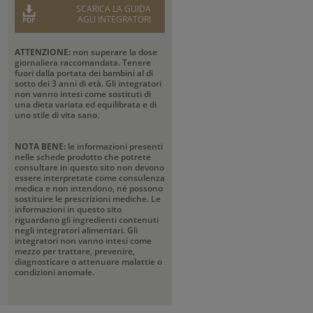
SCARICA LA GUIDA
AGLI INTEGRATORI
ATTENZIONE:
non superare la dose
giornaliera raccomandata. Tenere
fuori dalla portata dei bambini al di
sotto dei 3 anni di età. Gli integratori
non vanno intesi come sostituti di
una dieta variata ed equilibrata e di
uno stile di vita sano.
NOTA BENE:
le informazioni presenti
nelle schede prodotto che potrete
consultare in questo sito non devono
essere interpretate come consulenza
medica e non intendono, né possono
sostituire le prescrizioni mediche. Le
informazioni in questo sito
riguardano gli ingredienti contenuti
negli integratori alimentari. Gli
integratori non vanno intesi come
mezzo per trattare, prevenire,
diagnosticare o attenuare malattie o
condizioni anomale.