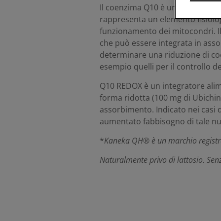
Il coenzima Q10 è una sostanza 
rappresenta un elemento fisiolog
funzionamento dei mitocondri. I
che può essere integrata in ass
determinare una riduzione di c
esempio quelli per il controllo de
Q10 REDOX è un integratore ali
forma ridotta (100 mg di Ubichin
assorbimento. Indicato nei casi d
aumentato fabbisogno di tale nu
*
Kaneka QH
®
è un marchio registr
Naturalmente privo di lattosio. Sen