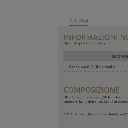
DETTAGLI
INFORMAZIONI N
Quantità per 1 perla softgel:
INGRED
Coenzima Q10 (Ubichinolo)
COMPOSIZIONE
Olio di oliva; Coenzima Q10 (ubichinolo
vegetale; Emulsionante: Lecitina di
soi
*Q+™, Kaneka Ubiquinol™ e Quality Seal™