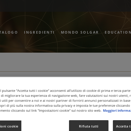
TALOGO
INGREDIENTI
MONDO SOLGAR
EDUCATIO
 pulsante "Accetta tutti i cookie" acconsenti all'utilizzo di cookie di prima e terza parte
ne di migliorare la tua esperienza di navigazione web, fare valutazioni sui nostri utenti, 
 utili per consentire a noi e ai nostri partner di fornirti annunci personalizzati in base 
copri di più sulla nostra informativa sulla privacy e imposta le tue preferenze cliccando 
mento cliccando sul link "Impostazioni cookie" sul nostro sito web.
Maggiori informa
ioni cookie
Rifiuta tutti
Accetta t
ERLA