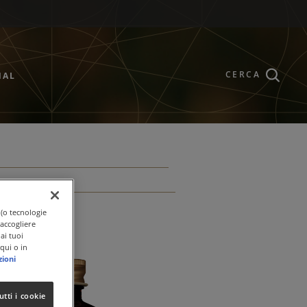
CERCA
NAL
 (o tecnologie
raccogliere
ai tuoi
qui o in
zioni
utti i cookie