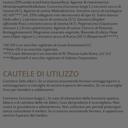
resina (20% acido acetil-keto-boswellico). Agente di rivestimento:
Idrossipropilmetilcellulosa. Curcuma (
Curcuma longa
L.) estratto secco di
rizoma (4:1). Agente di carica: Maltodestrine. Estratto secco di cartilagine
UC-II®**** (tit. 25% collagene non denaturato di tipo II). Salice bianco
(
Salix alba
L.) estratto secco di corteccia (5:1). Zenzero (
Zingiber
officinalis
Rosc.) estratto secco di rizoma (4:1). Peperoncino (
Capsicuum
annuum
L.) frutto polverizzato. Agente di carica: Cloruro di Potassio.
Antiagglomeranti: Magnesio stearato vegetale, Biossido di silicio. Pepe
nero (
Piper nigrum
L.) estratto secco di frutto (50:1) (Bioperine®*****).
*UC-II® è un marchio registrato di Lonza Greenwood LLC.
**Ester-C® è un marchio registrato.
***5-Loxin Advanced è un marchio di PL Thomas-Laila Nutra, LLC U.S.
****Bioperine® è marchio registrato di Sabinsa Corporation.
CAUTELE DI UTILIZZO
Contiene
Salix alba
L: Se si stanno assumendo farmaci antiaggreganti o
anticoagulanti si consiglia di sentire il parere del medico. Se ne sconsiglia
l'uso per bambini e adolescenti.
Contiene
Curcuma long
a L.: In caso di alterazioni della funzione epatica,
biliare o di calcolosi delle vie biliari, l'uso del prodotto è sconsigliato. Non
usare in gravidanza e allattamento. Non utilizzare per periodi prolungati
senza consultare il medico. Se si stanno assumendo farmaci, è opportuno
sentire il parere del medico.