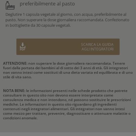
preferibilmente al pasto
Deglutire 1 capsula vegetale al giorno, con acqua, preferibilmente al
pasto. Non superare la dose giornaliera raccomandata. Confezionato
in bottigliette da 30 capsule vegetali.
SCARICA LA GUIDA
AGLI INTEGRATORI
ATTENZIONE:
non superare la dose giornaliera raccomandata. Tenere
fuori dalla portata dei bambini al di sotto dei 3 anni di età. Gli integratori
non vanno intesi come sostituti di una dieta variata ed equilibrata e di uno
stile di vita sano.
NOTA BENE:
le informazioni presenti nelle schede prodotto che potrete
consultare in questo sito non devono essere interpretate come
consulenza medica e non intendono, né possono sostituire le prescrizioni
mediche. Le informazioni in questo sito riguardano gli ingredienti
contenuti negli integratori alimentari. Gli integratori non vanno intesi
come mezzo per trattare, prevenire, diagnosticare o attenuare malattie o
condizioni anomale.