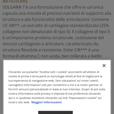
ARTICOLARE
SOLGAR® 7 è una formulazione che offre in un’unica
capsula una miscela di preziosi nutrienti di supporto alla
struttura e alla funzionalità delle articolazioni. Contiene
UC-II®**, un estratto di cartilagine standardizzato (25%
collagene non denaturato di tipo II). Il collagene di tipo II
è un’importante proteina strutturale, costituente del
tessuto cartilagineo e articolare, caratterizzata da
struttura flessibile e resistente. Ester-C®*** è una
forma di vitamina C non acida, ben tollerata a livello
gastrico. La vitamina C sostiene la
normale formazione
del collagene
per la naturale funzione delle cartilagini.
Cliccando sul pulsante "Accetta tutti i cookie" acconsenti all'utilizzo di
Gli estratti di Boswellia (5-Loxin® Advanced****), Salice
cookie di prima e terza parte (o tecnologie simili) al fine di migliorare la
bianco e Zenzero mantengono la fisiologica
tua esperienza di navigazione web, fare valutazioni sui nostri utenti,
raccogliere informazioni utili per consentire a noi e ai nostri partner di
funzionalità articolare
e
contrastano eventuali stati
fornirti annunci personalizzati in base ai tuoi interessi. Scopri di più sulla
di tensione localizzati
. Peperoncino e pepe nero
nostra informativa sulla privacy e imposta le tue preferenze cliccando
qui o in qualsiasi momento cliccando sul link "Impostazioni cookie" sul
(Bioperine®*****), oltre alla loro azione antiossidante,
nostro sito web.
Maggiori informazioni
aiutano la normale funzione digestiva.