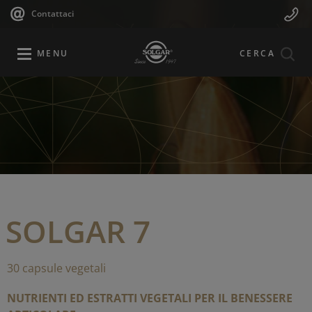
Navigazione
Menu
Salta
Contattaci
al
principale
Mobile
contenuto
principale
MENU
CERCA
SOLGAR 7
30 capsule vegetali
NUTRIENTI ED ESTRATTI VEGETALI PER IL BENESSERE