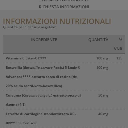
RICHIESTA INFORMAZIONI
INFORMAZIONI NUTRIZIONALI
Quantità per 1 capsula vegetale:
INGREDIENTE
QUANTITÀ
%
VNR
Vitamina C Ester-C®***
100 mg
125
Boswellia (
Boswellia serrata
Roxb.) 5-Loxin®
100 mg
Advanced**** estratto secco di resina (tit.
20% acido acetil-keto-boswellico)
Curcuma (
Curcuma longa
L.) estratto secco di
50 mg
rizoma (4:1)
Estratto di cartilagine standardizzato UC-
40 mg
II®**
che fornisce: