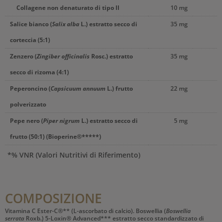
Collagene non denaturato di tipo II
10 mg
Salice bianco (
Salix alba
L.) estratto secco di
35 mg
corteccia (5:1)
Zenzero (
Zingiber officinalis
Rosc.) estratto
35 mg
secco di rizoma (4:1)
Peperoncino (
Capsicuum annuum
L.) frutto
22 mg
polverizzato
Pepe nero (
Piper nigrum
L.) estratto secco di
5 mg
frutto (50:1) (Bioperine®*****)
*% VNR (Valori Nutritivi di Riferimento)
COMPOSIZIONE
Vitamina C Ester-C®** (L-ascorbato di calcio). Boswellia (
Boswellia
serrata
Roxb.) 5-Loxin® Advanced*** estratto secco standardizzato di