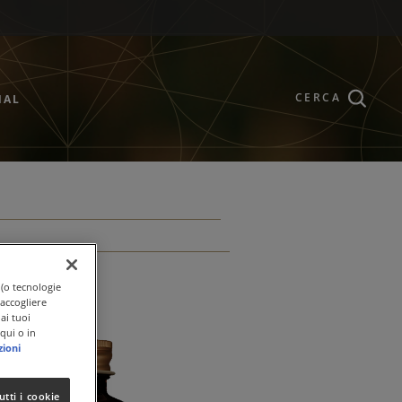
CERCA
NAL
 (o tecnologie
raccogliere
ai tuoi
qui o in
zioni
utti i cookie