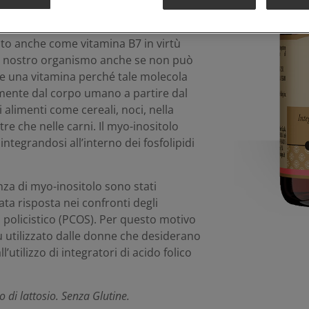
nte in natura sotto molteplici
 quella chiamata
myo-inositolo
;
cato anche come vitamina B7 in virtù
 il nostro organismo anche se non può
e una vitamina perché tale molecola
ente dal corpo umano a partire dal
i alimenti come cereali, noci, nella
re che nelle carni. Il myo-inositolo
integrandosi all’interno dei fosfolipidi
za di myo-inositolo sono stati
ata risposta nei confronti degli
 policistico (PCOS). Per questo motivo
ù utilizzato dalle donne che desiderano
’utilizzo di integratori di acido folico
 di lattosio. Senza Glutine.