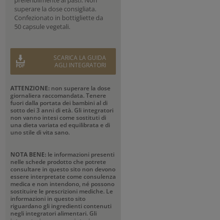
preferibilmente ai pasti. Non
superare la dose consigliata.
Confezionato in bottigliette da
50 capsule vegetali.
SCARICA LA GUIDA
AGLI INTEGRATORI
ATTENZIONE:
non superare la dose
giornaliera raccomandata. Tenere
fuori dalla portata dei bambini al di
sotto dei 3 anni di età. Gli integratori
non vanno intesi come sostituti di
una dieta variata ed equilibrata e di
uno stile di vita sano.
NOTA BENE:
le informazioni presenti
nelle schede prodotto che potrete
consultare in questo sito non devono
essere interpretate come consulenza
medica e non intendono, né possono
sostituire le prescrizioni mediche. Le
informazioni in questo sito
riguardano gli ingredienti contenuti
negli integratori alimentari. Gli