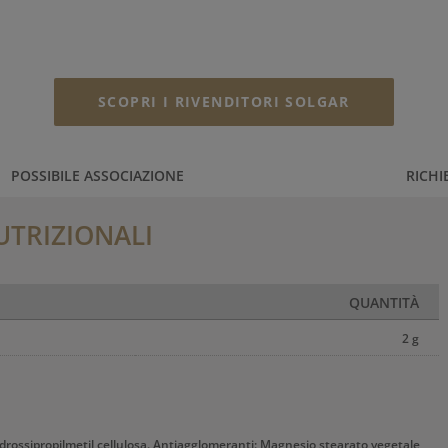
SCOPRI I RIVENDITORI SOLGAR
POSSIBILE ASSOCIAZIONE
RICHI
UTRIZIONALI
QUANTITÀ
2 g
Idrossipropilmetil cellulosa. Antiagglomeranti: Magnesio stearato vegetale,