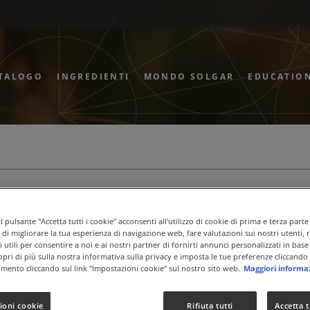
TALOGO
INGREDIENTI
MONDO SOLGAR
EDUCATIO
 pulsante "Accetta tutti i cookie" acconsenti all'utilizzo di cookie di prima e terza parte
ne di migliorare la tua esperienza di navigazione web, fare valutazioni sui nostri utenti, 
 utili per consentire a noi e ai nostri partner di fornirti annunci personalizzati in base 
copri di più sulla nostra informativa sulla privacy e imposta le tue preferenze cliccando 
mento cliccando sul link "Impostazioni cookie" sul nostro sito web.
Maggiori informa
ioni cookie
Rifiuta tutti
Accetta t