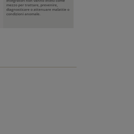
integratori non vanno intesi come
mezzo per trattare, prevenire,
diagnosticare o attenuare malattie o
condizioni anomale.