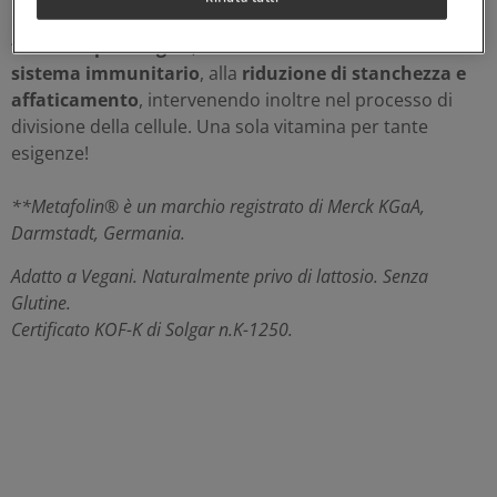
metabolismo dell’omocisteina
, alla
fisiologica
funzione psicologica
, alla
normale funzione del
sistema immunitario
, alla
riduzione di stanchezza e
affaticamento
, intervenendo inoltre nel processo di
divisione della cellule. Una sola vitamina per tante
esigenze!
**Metafolin® è un marchio registrato di Merck KGaA,
Darmstadt, Germania.
Adatto a Vegani. Naturalmente privo di lattosio. Senza
Glutine.
Certificato KOF-K di Solgar n.K-1250.