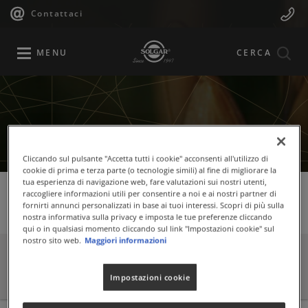
Navigazione
Menu
Salta
Contattaci
al
principale
Mobile
contenuto
principale
MENU
CERCA
Cliccando sul pulsante "Accetta tutti i cookie" acconsenti all'utilizzo di
cookie di prima e terza parte (o tecnologie simili) al fine di migliorare la
tua esperienza di navigazione web, fare valutazioni sui nostri utenti,
raccogliere informazioni utili per consentire a noi e ai nostri partner di
fornirti annunci personalizzati in base ai tuoi interessi. Scopri di più sulla
Educational
nostra informativa sulla privacy e imposta le tue preferenze cliccando
qui o in qualsiasi momento cliccando sul link "Impostazioni cookie" sul
nostro sito web.
Maggiori informazioni
NON ACCESSIBILE
Impostazioni cookie