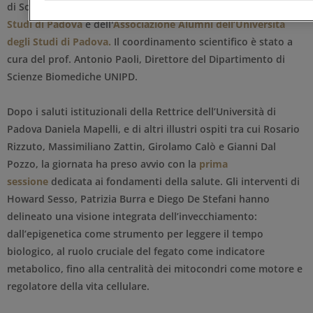
di Solgar, è stata insignita del patrocinio dell'
Università degli
Studi di Padova
e dell'
Associazione
Alumni dell’Università
degli Studi di Padova.
Il coordinamento scientifico è stato a
cura del prof. Antonio Paoli, Direttore del Dipartimento di
Scienze Biomediche UNIPD.
Dopo i saluti istituzionali della Rettrice dell’Università di
Padova Daniela Mapelli, e di altri illustri ospiti tra cui Rosario
Rizzuto, Massimiliano Zattin, Girolamo Calò e Gianni Dal
Pozzo, la giornata ha preso avvio con la
prima
sessione
dedicata ai fondamenti della salute. Gli interventi di
Howard Sesso, Patrizia Burra e Diego De Stefani hanno
delineato una visione integrata dell’invecchiamento:
dall’epigenetica come strumento per leggere il tempo
biologico, al ruolo cruciale del fegato come indicatore
metabolico, fino alla centralità dei mitocondri come motore e
regolatore della vita cellulare.