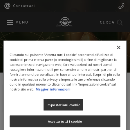
Navigazione
Menu
Salta
Contattaci
al
principale
Mobile
contenuto
principale
MENU
CERCA
Cliccando sul pulsante "Accetta tutti i cookie" acconsenti all'utilizzo di
cookie di prima e terza parte (o tecnologie simili) al fine di migliorare la
tua esperienza di navigazione web, fare valutazioni sui nostri utenti,
raccogliere informazioni utili per consentire a noi e ai nostri partner di
fornirti annunci personalizzati in base ai tuoi interessi. Scopri di più sulla
nostra informativa sulla privacy e imposta le tue preferenze cliccando
qui o in qualsiasi momento cliccando sul link "Impostazioni cookie" sul
nostro sito web.
Maggiori informazioni
ISOFLAVONI DI SOIA
Impostazioni cookie
Accetta tutti i cookie