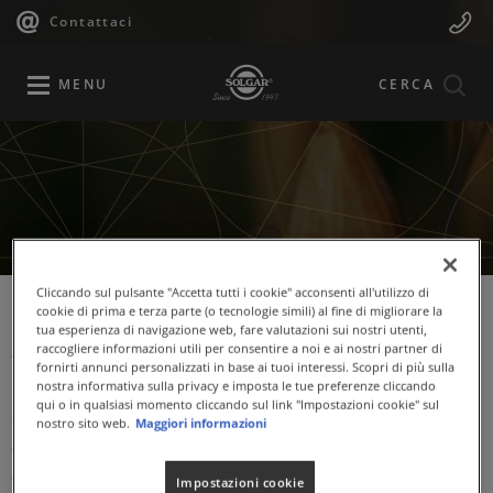
Navigazione
Menu
Salta
Contattaci
al
principale
Mobile
contenuto
principale
MENU
CERCA
Cliccando sul pulsante "Accetta tutti i cookie" acconsenti all'utilizzo di
cookie di prima e terza parte (o tecnologie simili) al fine di migliorare la
tua esperienza di navigazione web, fare valutazioni sui nostri utenti,
Alfalfa (Medicago Sativa
raccogliere informazioni utili per consentire a noi e ai nostri partner di
fornirti annunci personalizzati in base ai tuoi interessi. Scopri di più sulla
L.)
nostra informativa sulla privacy e imposta le tue preferenze cliccando
qui o in qualsiasi momento cliccando sul link "Impostazioni cookie" sul
L'erba medica o alfalfa (
Medicago sativa
L.) è una pianta
nostro sito web.
Maggiori informazioni
erbacea della famiglia delle leguminose. L'erba medica
contribuisce al metabolismo dei lipidi ed è di utile supporto
Impostazioni cookie