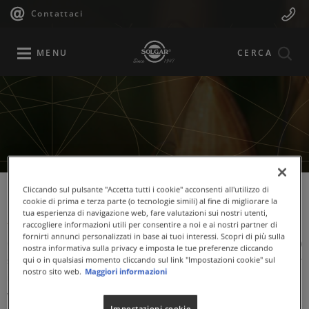
Navigazione
Menu
Salta
Contattaci
al
principale
Mobile
contenuto
principale
MENU
CERCA
Cliccando sul pulsante "Accetta tutti i cookie" acconsenti all'utilizzo di
cookie di prima e terza parte (o tecnologie simili) al fine di migliorare la
Aminoacidi ramificati
tua esperienza di navigazione web, fare valutazioni sui nostri utenti,
raccogliere informazioni utili per consentire a noi e ai nostri partner di
fornirti annunci personalizzati in base ai tuoi interessi. Scopri di più sulla
Gli aminoacidi ramificati (L-Leucina, L-Isoleucina e L-Valina)
nostra informativa sulla privacy e imposta le tue preferenze cliccando
sono indicati in caso di ridotto apporto con la dieta e per
qui o in qualsiasi momento cliccando sul link "Impostazioni cookie" sul
nostro sito web.
Maggiori informazioni
integrare la dieta dello sportivo. Gli aminoacidi ramificati
vengono rapidamente utilizzati in quanto, dopo la loro
Impostazioni cookie