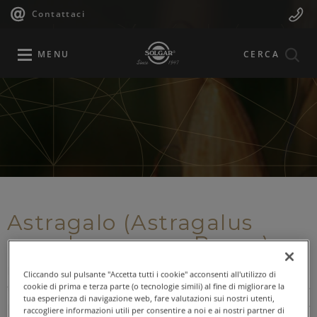
Navigazione
Menu
Salta
Contattaci
al
principale
Mobile
contenuto
principale
MENU
CERCA
Astragalo (Astragalus
membranaceus Bung.)
L’Astragalo (Astragalus membranaceus Bung.) è una pianta
Cliccando sul pulsante "Accetta tutti i cookie" acconsenti all'utilizzo di
cookie di prima e terza parte (o tecnologie simili) al fine di migliorare la
tonico-adattogena che può essere d'aiuto per sostenere le
tua esperienza di navigazione web, fare valutazioni sui nostri utenti,
naturali difese dell’organismo. Le piante tonico-adattogene
raccogliere informazioni utili per consentire a noi e ai nostri partner di