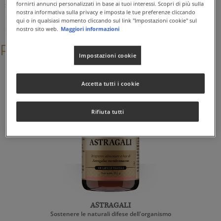
fornirti annunci personalizzati in base ai tuoi interessi. Scopri di più sulla
sono in grado di fornire all’organismo una miglior resistenza
nostra informativa sulla privacy e imposta le tue preferenze cliccando
nei confronti di diversi fattori stressanti (fisici o mentali) in
qui o in qualsiasi momento cliccando sul link "Impostazioni cookie" sul
modo da potersi adattare a condizioni di sovraccarico.
nostro sito web.
Maggiori informazioni
Prodotti correlati
Impostazioni cookie
Accetta tutti i cookie
Rifiuta tutti
ASTRAGALI
Sostenere le naturali difese dell'organismo