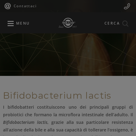
Navigazione
Menu
Salta
Contattaci
al
principale
Mobile
contenuto
principale
MENU
CERCA
Bifidobacterium lactis
I bifidobatteri costituiscono uno dei principali gruppi di
probiotici che formano la microflora intestinale dell’adulto. Il
Bifidobacterium lactis
, grazie alla sua particolare resistenza
all’azione della bile e alla sua capacità di tollerare l’ossigeno, è