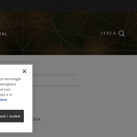
CERCA
NAL
 (o tecnologie
raccogliere
ai tuoi
qui o in
zioni
utti i cookie
unzione psicologica.