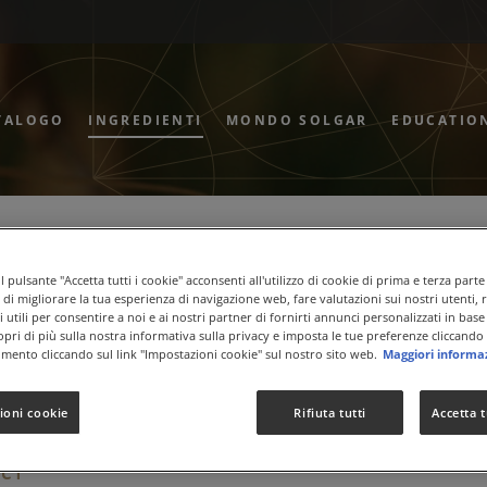
TALOGO
INGREDIENTI
MONDO SOLGAR
EDUCATIO
 Tiamina
 pulsante "Accetta tutti i cookie" acconsenti all'utilizzo di cookie di prima e terza parte
ne di migliorare la tua esperienza di navigazione web, fare valutazioni sui nostri utenti, 
 utili per consentire a noi e ai nostri partner di fornirti annunci personalizzati in base 
copri di più sulla nostra informativa sulla privacy e imposta le tue preferenze cliccando 
iamina)
mento cliccando sul link "Impostazioni cookie" sul nostro sito web.
Maggiori informa
ioni cookie
Rifiuta tutti
Accetta t
ce al normale funzionamento del sistema nervoso e alla normale f
ti