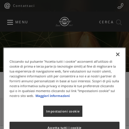
Navigazione
Menu
Salta
Contattaci
al
principale
Mobile
contenuto
principale
MENU
CERCA
Cliccando sul pulsante "Accetta tutti i cookie" acconsenti all'utilizzo di
cookie di prima e terza parte (o tecnologie simili) al fine di migliorare la
tua esperienza di navigazione web, fare valutazioni sui nostri utenti,
raccogliere informazioni utili per consentire a noi e ai nostri partner di
fornirti annunci personalizzati in base ai tuoi interessi. Scopri di più sulla
nostra informativa sulla privacy e imposta le tue preferenze cliccando
Ingredienti
qui o in qualsiasi momento cliccando sul link "Impostazioni cookie" sul
nostro sito web.
Maggiori informazioni
INGREDIENTI
Impostazioni cookie
Accetta tutti i cookie