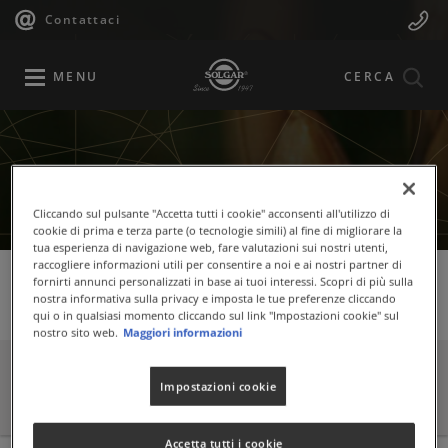
Navigazione
Menu
Salta
Contattaci
al
principale
Mobile
contenuto
principale
MENU
CERCA
Cliccando sul pulsante "Accetta tutti i cookie" acconsenti all'utilizzo di
cookie di prima e terza parte (o tecnologie simili) al fine di migliorare la
tua esperienza di navigazione web, fare valutazioni sui nostri utenti,
raccogliere informazioni utili per consentire a noi e ai nostri partner di
fornirti annunci personalizzati in base ai tuoi interessi. Scopri di più sulla
nostra informativa sulla privacy e imposta le tue preferenze cliccando
Ingredienti
qui o in qualsiasi momento cliccando sul link "Impostazioni cookie" sul
nostro sito web.
Maggiori informazioni
INGREDIENTI
Impostazioni cookie
Accetta tutti i cookie