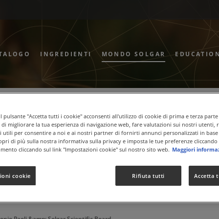
TALOGO
INGREDIENTI
MONDO SOLGAR
EDUCATIO
e Intestinale Parte 1
 pulsante "Accetta tutti i cookie" acconsenti all'utilizzo di cookie di prima e terza parte
ne di migliorare la tua esperienza di navigazione web, fare valutazioni sui nostri utenti, 
 utili per consentire a noi e ai nostri partner di fornirti annunci personalizzati in base 
copri di più sulla nostra informativa sulla privacy e imposta le tue preferenze cliccando 
mento cliccando sul link "Impostazioni cookie" sul nostro sito web.
Maggiori informa
CO E BENESSERE INTESTINALE
ioni cookie
Rifiuta tutti
Accetta t
onio Paoli &amp; Solgar Scientific Board