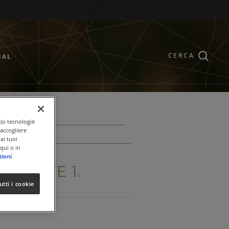
CERCA
NAL
 (o tecnologie
raccogliere
ai tuoi
qui o in
zioni
. PARTE 1.
utti i cookie