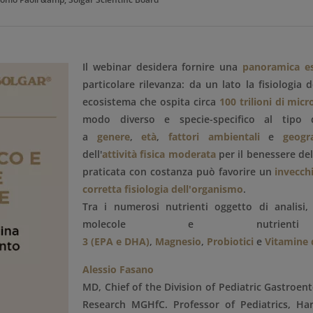
Il webinar desidera fornire una
panoramica es
particolare rilevanza: da un lato la fisiologia 
ecosistema che ospita circa
100 trilioni di mic
modo diverso e specie-specifico al tipo 
a
genere
,
età
,
fattori ambientali
e
geogra
dell'
attività fisica moderata
per il benessere de
praticata con costanza può favorire un
invecch
corretta fisiologia dell'organismo
.
Tra i numerosi nutrienti oggetto di analisi
molecole e nutri
3 (EPA e DHA)
,
Magnesio
,
Probiotici
e
Vitamine 
Alessio Fasano
MD, Chief of the Division of Pediatric Gastroent
Research MGHfC. Professor of Pediatrics, Har