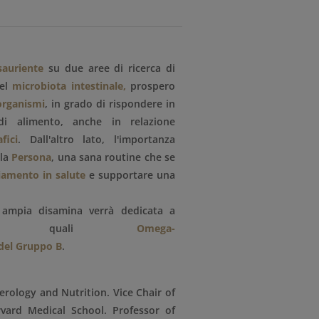
auriente
su due aree di ricerca di
del
microbiota intestinale,
prospero
rorganismi
, in grado di rispondere in
di alimento, anche in relazione
fici
. Dall'altro lato, l'importanza
lla
Persona
, una sana routine che se
iamento in salute
e supportare una
, ampia disamina verrà dedicata a
enti quali
Omega-
del Gruppo B
.
erology and Nutrition. Vice Chair of
vard Medical School. Professor of