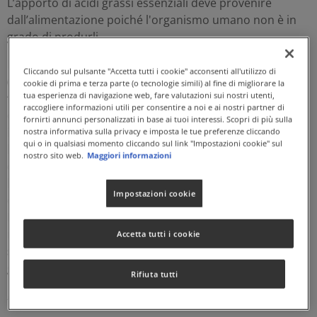
L’apporto di acidi grassi essenziali deve provenire
dall’alimentazione poiché l'organismo umano non è in
grado di produrli.
LINOIL è un integratore a base di olio di semi di lino
Cliccando sul pulsante "Accetta tutti i cookie" acconsenti all'utilizzo di
(
Linum usitatissimum
L.), ottenuto per
spremitura a
cookie di prima e terza parte (o tecnologie simili) al fine di migliorare la
tua esperienza di navigazione web, fare valutazioni sui nostri utenti,
freddo
, che contiene naturalmente acidi grassi
raccogliere informazioni utili per consentire a noi e ai nostri partner di
essenziali omega-3 e omega-6. L’olio di semi di lino è
fornirti annunci personalizzati in base ai tuoi interessi. Scopri di più sulla
inoltre una ricca sorgente naturale di acido alfa-
nostra informativa sulla privacy e imposta le tue preferenze cliccando
qui o in qualsiasi momento cliccando sul link "Impostazioni cookie" sul
linolenico (ALA), un acido grasso polinsaturo essenziale
nostro sito web.
Maggiori informazioni
della serie omega-3. L'olio di semi di lino favorisce
l'
integrità e la
funzionalità delle membrane cellulari
Impostazioni cookie
e interviene favorevolmente nel
metabolismo dei lipidi
.
L’ALA (acido alfa-linolenico) contribuisce al
mantenimento di
livelli normali di colesterolo nel
Accetta tutti i cookie
sangue
. Tale effetto benefico si ottiene con l’assunzione
giornaliera di almeno 2 g di ALA (4 perle softgels).
Rifiuta tutti
Naturalmente privo di lattosio. Senza Glutine.