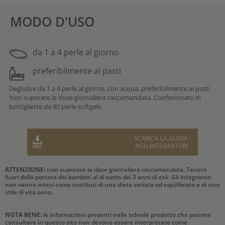
MODO D'USO
da 1 a 4 perle al giorno
preferibilmente ai pasti
Deglutire da 1 a 4 perle al giorno, con acqua, preferibilmente ai pasti.
Non superare la dose giornaliera raccomandata. Confezionato in
bottigliette da 90 perle softgels.
SCARICA LA GUIDA
AGLI INTEGRATORI
ATTENZIONE:
non superare la dose giornaliera raccomandata. Tenere
fuori dalla portata dei bambini al di sotto dei 3 anni di età. Gli integratori
non vanno intesi come sostituti di una dieta variata ed equilibrata e di uno
stile di vita sano.
NOTA BENE:
le informazioni presenti nelle schede prodotto che potrete
consultare in questo sito non devono essere interpretate come