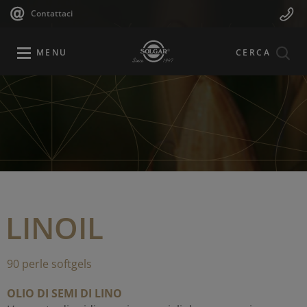
Navigazione
Menu
Salta
Contattaci
al
principale
Mobile
contenuto
principale
MENU
CERCA
LINOIL
90 perle softgels
OLIO DI SEMI DI LINO