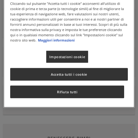
Cliccando sul pulsante "Accetta tutti i cookie" acconsenti all'utilizzo di
cookie di prima e terza parte (o tecnologie simili) al fine di migliorare la
tua esperienza di navigazione web, fare valutazioni sui nostri utenti,
raccogliere informazioni utili per consentire a noi e ai nostri partner di
BENESSERE PER CUORE E CIRCOLAZIONE
fornirti annunci personalizzati in base ai tuoi interessi. Scopri di più sulla
nostra informativa sulla privacy e imposta le tue preferenze cliccando
qui o in qualsiasi momento cliccando sul link "Impostazioni cookie" sul
nostro sito web.
Maggiori informazioni
Impostazioni cookie
DEPURAZIONE E BUONA DIGESTIONE
Accetta tutti i cookie
Rifiuta tutti
DIFESE IMMUNITARIE