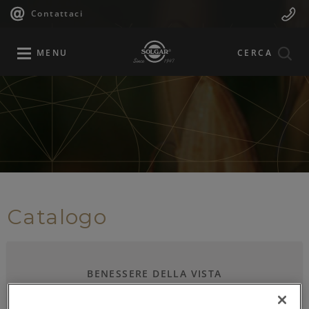
Navigazione
Menu
Salta
Contattaci
al
principale
Mobile
contenuto
principale
MENU
CERCA
Catalogo
BENESSERE DELLA VISTA