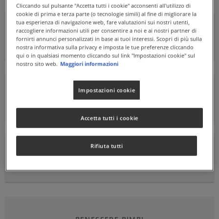
Cliccando sul pulsante "Accetta tutti i cookie" acconsenti all'utilizzo di
cookie di prima e terza parte (o tecnologie simili) al fine di migliorare la
tua esperienza di navigazione web, fare valutazioni sui nostri utenti,
raccogliere informazioni utili per consentire a noi e ai nostri partner di
BENESSERE PER CUORE E CIRCOLAZIONE
fornirti annunci personalizzati in base ai tuoi interessi. Scopri di più sulla
nostra informativa sulla privacy e imposta le tue preferenze cliccando
qui o in qualsiasi momento cliccando sul link "Impostazioni cookie" sul
nostro sito web.
Maggiori informazioni
Impostazioni cookie
DEPURAZIONE E BUONA DIGESTIONE
Accetta tutti i cookie
Rifiuta tutti
DIFESE IMMUNITARIE