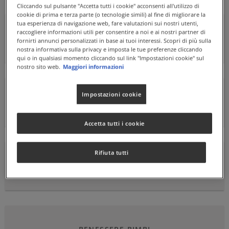
Cliccando sul pulsante "Accetta tutti i cookie" acconsenti all'utilizzo di
cookie di prima e terza parte (o tecnologie simili) al fine di migliorare la
tua esperienza di navigazione web, fare valutazioni sui nostri utenti,
raccogliere informazioni utili per consentire a noi e ai nostri partner di
BENESSERE PER CUORE E CIRCOLAZIONE
fornirti annunci personalizzati in base ai tuoi interessi. Scopri di più sulla
nostra informativa sulla privacy e imposta le tue preferenze cliccando
qui o in qualsiasi momento cliccando sul link "Impostazioni cookie" sul
nostro sito web.
Maggiori informazioni
Impostazioni cookie
DEPURAZIONE E BUONA DIGESTIONE
Accetta tutti i cookie
Rifiuta tutti
DIFESE IMMUNITARIE