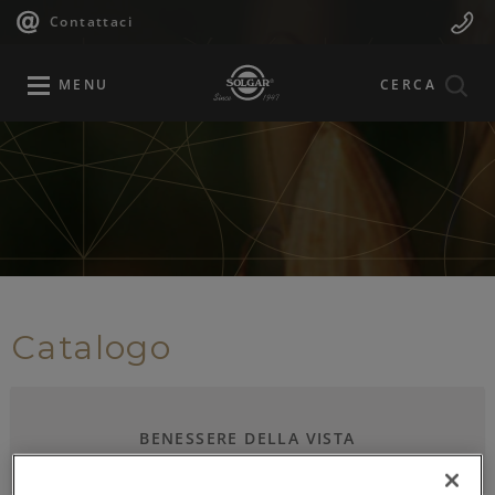
Navigazione
Menu
Salta
Contattaci
al
principale
Mobile
contenuto
principale
MENU
CERCA
Catalogo
BENESSERE DELLA VISTA