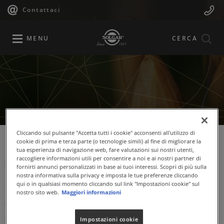
Navigazione
Menu
Salta
Contattaci
al
principale
Mobile
contenuto
principale
MENU
CERCA
Cliccando sul pulsante "Accetta tutti i cookie" acconsenti all'utilizzo di
cookie di prima e terza parte (o tecnologie simili) al fine di migliorare la
tua esperienza di navigazione web, fare valutazioni sui nostri utenti,
Anice verde (Pimpinella
raccogliere informazioni utili per consentire a noi e ai nostri partner di
fornirti annunci personalizzati in base ai tuoi interessi. Scopri di più sulla
anisum L.)
nostra informativa sulla privacy e imposta le tue preferenze cliccando
qui o in qualsiasi momento cliccando sul link "Impostazioni cookie" sul
L'Anice verde (
Pimpinella anisum
L.) appartiene alla famiglia
nostro sito web.
Maggiori informazioni
delle
Apiaceae
. E' una pianta tradizionalmente nota per il
supporto della funzione digestiva. L'anice aiuta la regolare
Impostazioni cookie