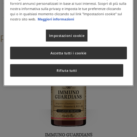
dell’omocisteina, al normale metabolismo energetico e alla
fornirti annunci personalizzati in base ai tuoi interessi. Scopri di più sulla
nostra informativa sulla privacy e imposta le tue preferenze cliccando
riduzione della stanchezza e dell’affaticamento, al normale
qui o in qualsiasi momento cliccando sul link "Impostazioni cookie" sul
funzionamento del sistema nervoso e alla normale funzione
nostro sito web.
Maggiori informazioni
psicologica.
Prodotti correlati
Impostazioni cookie
Accetta tutti i cookie
Rifiuta tutti
IMMUNO GUARDIANS