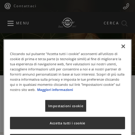
Navigazione
Menu
Salta
Contattaci
al
principale
Mobile
contenuto
principale
MENU
CERCA
Cliccando sul pulsante "Accetta tutti i cookie" acconsenti all'utilizzo di
cookie di prima e terza parte (o tecnologie simili) al fine di migliorare la
tua esperienza di navigazione web, fare valutazioni sui nostri utenti,
raccogliere informazioni utili per consentire a noi e ai nostri partner di
fornirti annunci personalizzati in base ai tuoi interessi. Scopri di più sulla
nostra informativa sulla privacy e imposta le tue preferenze cliccando
qui o in qualsiasi momento cliccando sul link "Impostazioni cookie" sul
nostro sito web.
Maggiori informazioni
Rassegna stampa
Impostazioni cookie
Accetta tutti i cookie